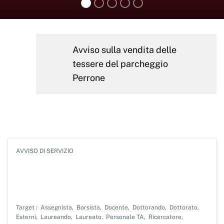
Avviso sulla vendita delle
Hero news
tessere del parcheggio
Perrone
Avvisi
TIPOLOGIA
AVVISO DI SERVIZIO
Avviso orari e chiusure delle strutture
del Polo di Novara Agosto 2026
Target
Assegnista
Borsista
Docente
Dottorando
Dottorato
Esterni
Laureando
Laureato
Personale TA
Ricercatore