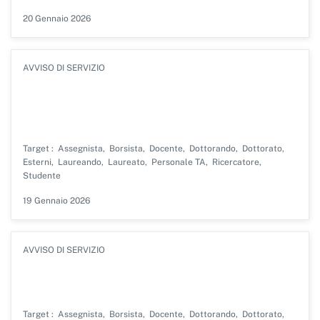
Data
20 Gennaio 2026
di
pubblicazione
TIPOLOGIA
AVVISO DI SERVIZIO
Chiusura strutture Polo di Novara per
festività del Santo Patrono
Target
Assegnista
Borsista
Docente
Dottorando
Dottorato
Esterni
Laureando
Laureato
Personale TA
Ricercatore
Studente
Data
19 Gennaio 2026
di
pubblicazione
TIPOLOGIA
AVVISO DI SERVIZIO
Custodia degli oggetti personali