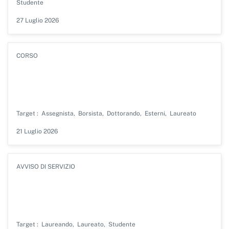
Studente
Data
27 Luglio 2026
di
pubblicazione
TIPOLOGIA
CORSO
Accesso alle Scuole di Specializzazione -
concorso del 21 luglio 2026
Target
Assegnista
Borsista
Dottorando
Esterni
Laureato
Data
21 Luglio 2026
di
pubblicazione
TIPOLOGIA
AVVISO DI SERVIZIO
Prossime iniziative di orientamento al
lavoro
Target
Laureando
Laureato
Studente