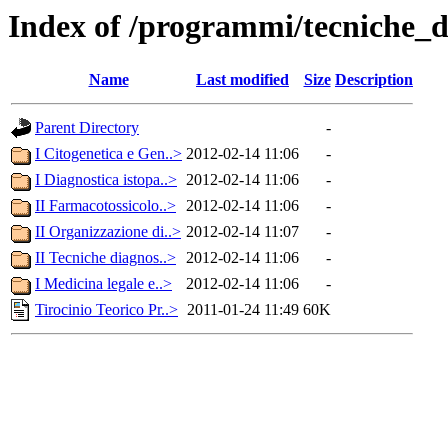
Index of /programmi/tecniche_d
Name
Last modified
Size
Description
Parent Directory
-
I Citogenetica e Gen..>
2012-02-14 11:06
-
I Diagnostica istopa..>
2012-02-14 11:06
-
II Farmacotossicolo..>
2012-02-14 11:06
-
II Organizzazione di..>
2012-02-14 11:07
-
II Tecniche diagnos..>
2012-02-14 11:06
-
I Medicina legale e..>
2012-02-14 11:06
-
Tirocinio Teorico Pr..>
2011-01-24 11:49
60K