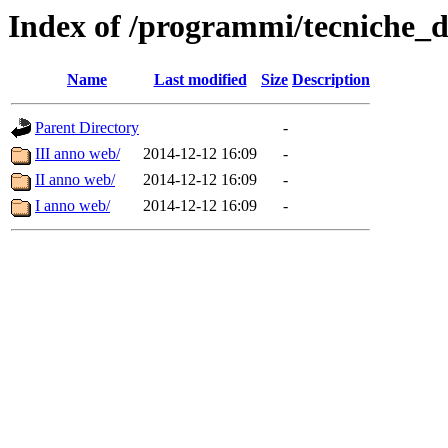
Index of /programmi/tecniche_d
Name
Last modified
Size
Description
Parent Directory
-
III anno web/
2014-12-12 16:09
-
II anno web/
2014-12-12 16:09
-
I anno web/
2014-12-12 16:09
-